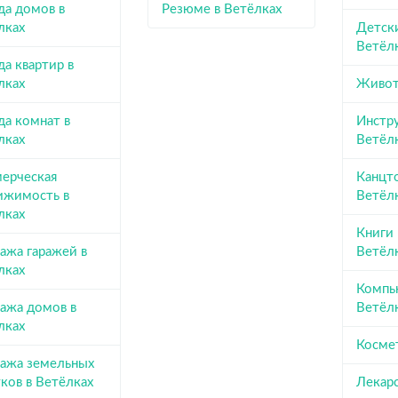
да домов в
Резюме в Ветёлках
лках
Детск
Ветёл
а квартир в
лках
Живот
да комнат в
Инстр
лках
Ветёл
ерческая
Канцт
ижимость в
Ветёл
лках
Книги
ажа гаражей в
Ветёл
лках
Компь
ажа домов в
Ветёл
лках
Косме
ажа земельных
ков в Ветёлках
Лекарс