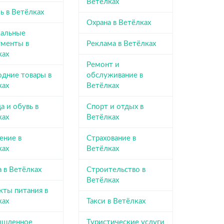
Ветёлках
ь в Ветёлках
Охрана в Ветёлках
альные
ументы в
Реклама в Ветёлках
ках
Ремонт и
одние товары в
обслуживание в
ках
Ветёлках
 и обувь в
Спорт и отдых в
ках
Ветёлках
ение в
Страхование в
ках
Ветёлках
 в Ветёлках
Строительство в
Ветёлках
кты питания в
ках
Такси в Ветёлках
шленное
Туристические услуги