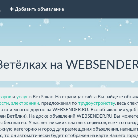
д
Добавить объявление
 Ветёлках на WEBSENDE
варов
и
услуг
в Ветёлках. На страницах сайта Вы найдете объяв
ости
,
электроники
, предложения по
трудоустройству
, весь спе
е это и многое другое на WEBSENDER.RU. Все объявления удобн
ран Ветёлки). На доске объявлений WEBSENDER.RU Вы можете 
 бесплатно. У нас нет никаких платных сервисов, все что пона
ужную категорию и город для размещения объявления, напишите
с, то он автоматически будет отображен на карте Вашего гор