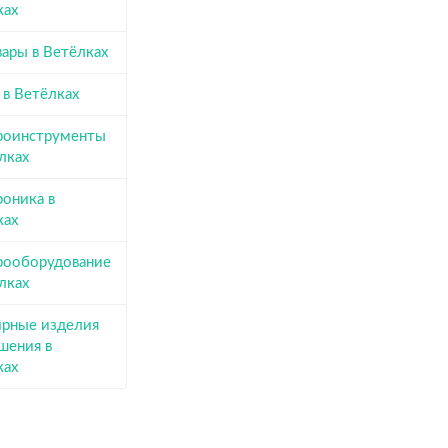
ках
ары в Ветёлках
 в Ветёлках
роинструменты
лках
роника в
ках
рооборудование
лках
рные изделия
шения в
ках