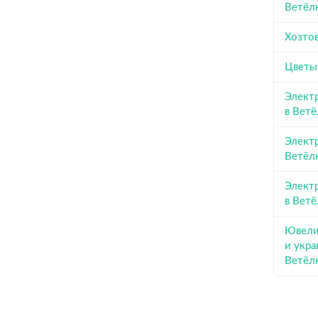
Ветёл
Хозтов
Цветы
Элект
в Ветё
Элект
Ветёл
Элект
в Ветё
Ювели
и укра
Ветёл