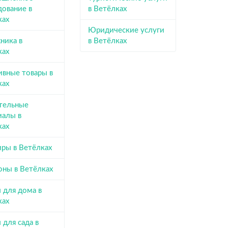
дование в
в Ветёлках
ках
Юридические услуги
ника в
в Ветёлках
ках
ивные товары в
ках
тельные
иалы в
ках
иры в Ветёлках
оны в Ветёлках
 для дома в
ках
 для сада в