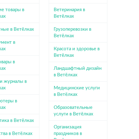
ие товары в
Ветеринария в
ках
Ветёлках
ные в Ветёлках
Грузоперевозки в
Ветёлках
умент в
ках
Красота и здоровье в
Ветёлках
овары в
ках
Ландшафтный дизайн
в Ветёлках
 и журналы в
ках
Медицинские услуги
в Ветёлках
ютеры в
ках
Образовательные
услуги в Ветёлках
тика в Ветёлках
Организация
тва в Ветёлках
праздников в