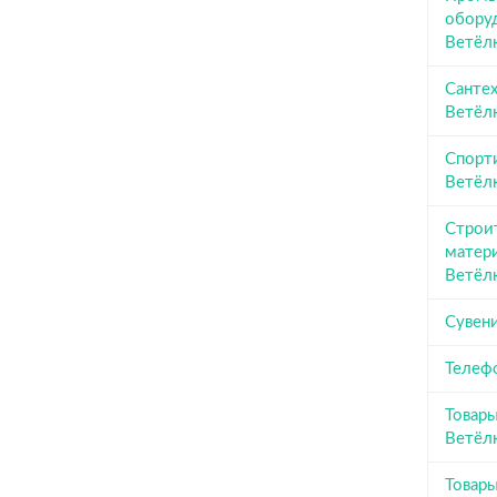
обору
Ветёл
Сантех
Ветёл
Спорт
Ветёл
Строи
матер
Ветёл
Сувен
Телеф
Товары
Ветёл
Товары