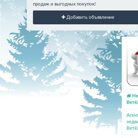
продаж и выгодных покупок!
Добавить объявление
Не
Ветё
Аген
недв
Ветё