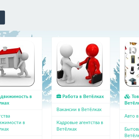
движимость в
Работа в Ветёлках
Тов
лках
Ветёл
Вакансии в Ветёлках
тства
Авто в
ижимости в
Кадровые агентства в
лках
Ветёлках
Бытова
Ветёл