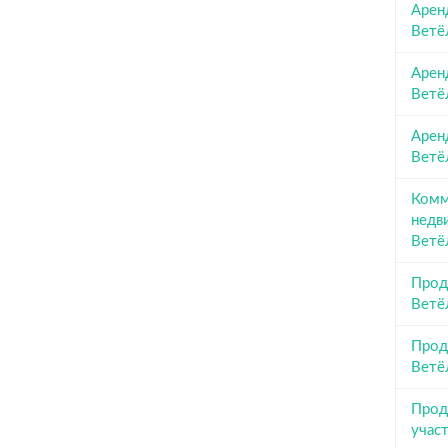
Арен
Ветё
Аренд
Ветё
Арен
Ветё
Комм
недв
Ветё
Прод
Ветё
Прод
Ветё
Прод
участ