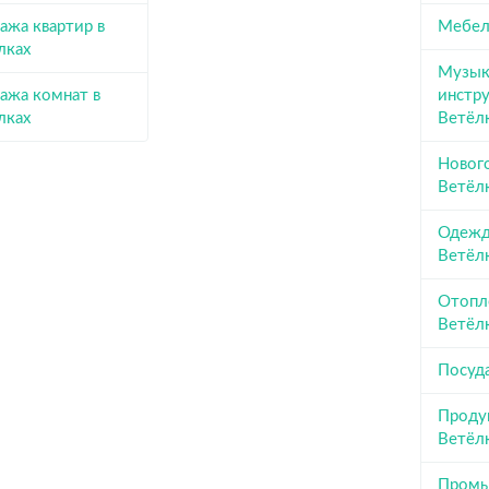
ажа квартир в
Мебел
лках
Музык
ажа комнат в
инстр
лках
Ветёл
Новог
Ветёл
Одежда
Ветёл
Отопл
Ветёл
Посуда
Проду
Ветёл
Промы